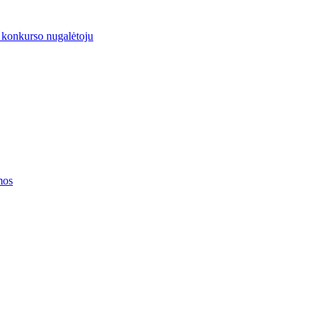
 konkurso nugalėtoju
mos