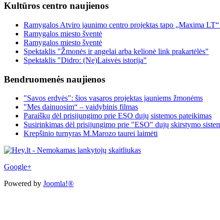
Kultūros centro naujienos
Ramygalos Atviro jaunimo centro projektas tapo „Maxima LT“
Ramygalos miesto šventė
Ramygalos miesto šventė
Spektaklis "Žmonės ir angelai arba kelionė link prakartėlės"
Spektaklis "Didro: (Ne)Laisvės istorija"
Bendruomenės naujienos
"Savos erdvės": šios vasaros projektas jauniems žmonėms
"Mes dainuosim“ – vaidybinis filmas
Paraiškų dėl prisijungimo prie ESO dujų sistemos pateikimas
Susirinkimas dėl prisijungimo prie "ESO" dujų skirstymo siste
Krepšinio turnyras M.Marozo taurei laimėti
Google+
Powered by
Joomla!®