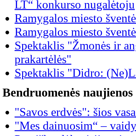
LT“ konkurso nugalėtoju
Ramygalos miesto šventė
Ramygalos miesto šventė
Spektaklis "Žmonės ir ang
prakartėlės"
Spektaklis "Didro: (Ne)La
Bendruomenės naujienos
"Savos erdvės": šios vas
"Mes dainuosim“ – vaidy