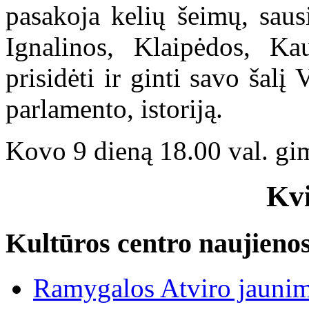
pasakoja kelių šeimų, saus
Ignalinos, Klaipėdos, K
prisidėti ir ginti savo šalį 
parlamento, istoriją.
Kovo 9 dieną 18.00 val. gim
Kv
Kultūros centro naujieno
Ramygalos Atviro jaunim