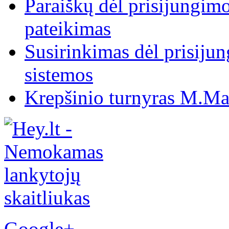
Paraiškų dėl prisijungim
pateikimas
Susirinkimas dėl prisiju
sistemos
Krepšinio turnyras M.Mar
Google+