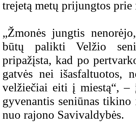
trejetą metų prijungtos pri
„Žmonės jungtis nenorėjo
būtų palikti Velžio seniū
pripažįsta, kad po pertvar
gatvės nei išasfaltuotos, n
velžiečiai eiti į miestą“, 
gyvenantis seniūnas tikino 
nuo rajono Savivaldybės.