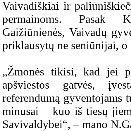
Vaivadiškiai ir paliūniškie
permainoms. Pasak Ka
Gaižiūnienės, Vaivadų gyven
priklausytų ne seniūnijai, o
„Žmonės tikisi, kad jei p
apšviestos gatvės, įves
referendumą gyventojams turė
minusai – kuo iš tiesų jiem
Savivaldybei“, – mano N.Ga