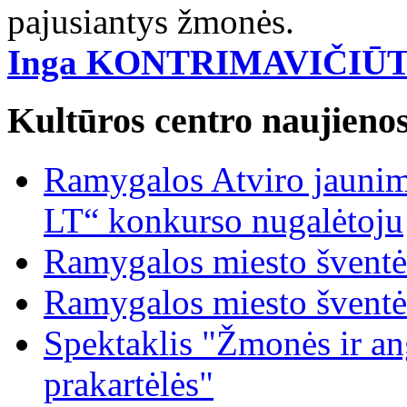
pajusiantys žmonės.
Inga KONTRIMAVIČIŪ
Kultūros centro naujieno
Ramygalos Atviro jaunim
LT“ konkurso nugalėtoju
Ramygalos miesto šventė
Ramygalos miesto šventė
Spektaklis "Žmonės ir ang
prakartėlės"