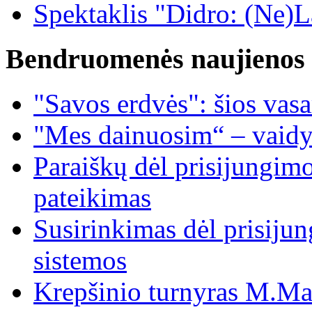
Spektaklis "Didro: (Ne)La
Bendruomenės naujienos
"Savos erdvės": šios vas
"Mes dainuosim“ – vaidy
Paraiškų dėl prisijungim
pateikimas
Susirinkimas dėl prisiju
sistemos
Krepšinio turnyras M.Mar