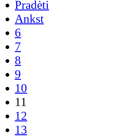
Pradėti
Ankst
6
7
8
9
10
11
12
13