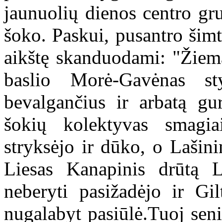
jaunuolių dienos centro gr
šoko. Paskui, pusantro šimt
aikštę skanduodami: "Žiema
baslio Morė-Gavėnas st
bevalgančius ir arbatą gur
šokių kolektyvas smagia
stryksėjo ir dūko, o Lašini
Liesas Kanapinis drūtą L
neberyti pasižadėjo ir Gi
nugalabyt pasiūlė.Tuoj sen