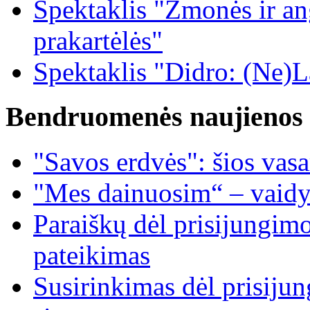
Spektaklis "Žmonės ir ang
prakartėlės"
Spektaklis "Didro: (Ne)La
Bendruomenės naujienos
"Savos erdvės": šios vas
"Mes dainuosim“ – vaidy
Paraiškų dėl prisijungim
pateikimas
Susirinkimas dėl prisiju