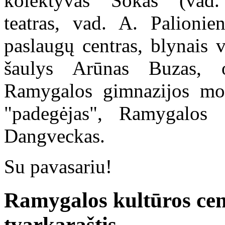
kolektyvas "Šokas" (vad. 
teatras, vad. A. Palionie
paslaugų centras, blynais 
šaulys Arūnas Buzas, 
Ramygalos gimnazijos moki
"padegėjas", Ramygalos 
Dangveckas.
Su pavasariu!
Ramygalos kultūros cen
tvarkaraštis