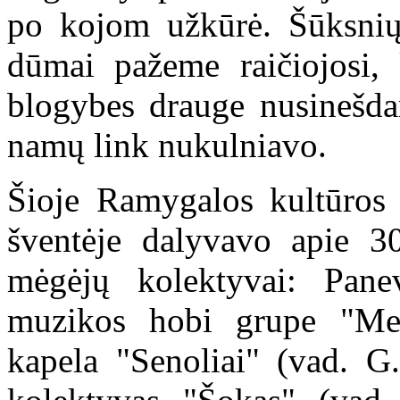
po kojom užkūrė. Šūksnių
dūmai pažeme raičiojosi, k
blogybes drauge nusinešda
namų link nukulniavo.
Šioje Ramygalos kultūros 
šventėje dalyvavo apie 3
mėgėjų kolektyvai: Pane
muzikos hobi grupe "Mes
kapela "Senoliai" (vad. G.