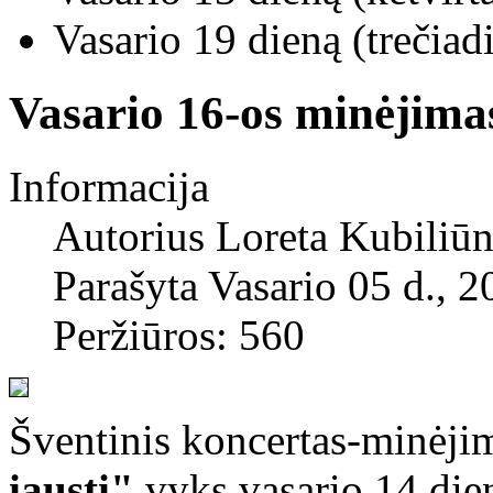
Vasario
19
dieną (trečiad
Vasario 16-os minėjima
Informacija
Autorius
Loreta Kubiliūn
Parašyta Vasario 05 d., 2
Peržiūros: 560
Šventinis koncertas-minėj
įausti"
vyks vasario 14 die