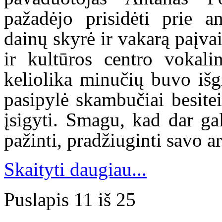
pažadėjo prisidėti prie a
dainų skyrė ir vakarą paįva
ir kultūros centro vokali
keliolika minučių buvo išg
pasipylė skambučiai besite
įsigyti. Smagu, kad dar gal
pažinti, pradžiuginti savo a
Skaityti daugiau...
Puslapis 11 iš 25