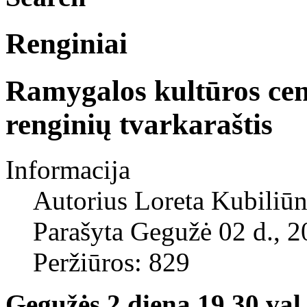
Renginiai
Ramygalos kultūros cen
renginių tvarkaraštis
Informacija
Autorius
Loreta Kubiliūn
Parašyta Gegužė 02 d., 
Peržiūros: 829
Gegužės 2 diena 19.30 val