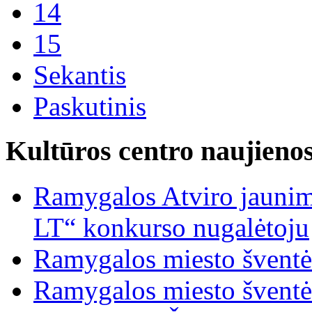
14
15
Sekantis
Paskutinis
Kultūros centro naujieno
Ramygalos Atviro jaunim
LT“ konkurso nugalėtoju
Ramygalos miesto šventė
Ramygalos miesto šventė