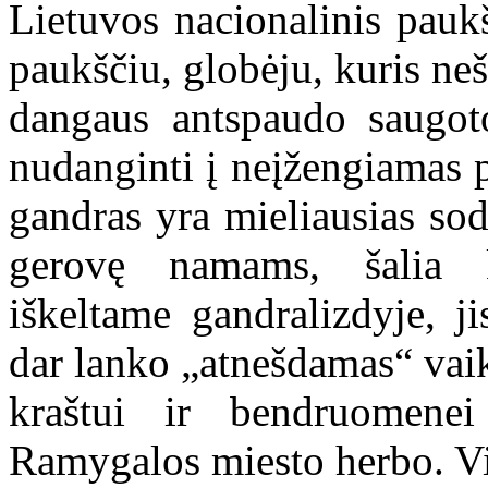
Lietuvos nacionalinis paukš
paukščiu, globėju, kuris neš
dangaus antspaudo saugoto
nudanginti į neįžengiamas pe
gandras yra mieliausias so
gerovę namams, šalia k
iškeltame gandralizdyje, j
dar lanko „atnešdamas“ vaik
kraštui ir bendruomenei
Ramygalos miesto herbo. Vis