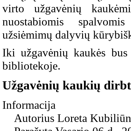
virto užgavėnių kaukėmi
nuostabiomis spalvomis
užsiėmimų dalyvių kūrybi
Iki užgavėnių kaukės bu
bibliotekoje.
Užgavėnių kaukių dirb
Informacija
Autorius
Loreta Kubiliūn