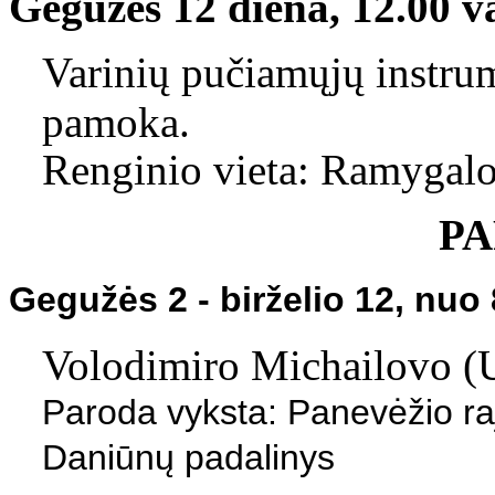
Gegužės 12 diena,
12.00 va
Varinių pučiamųjų instru
pamoka.
Renginio vieta: Ramygalo
P
Gegužės 2 - birželio 12
, nuo 
Volodimiro Michailovo (U
Paroda vyksta: Panevėžio ra
Daniūnų padalinys