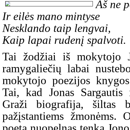
Aš ne p
Ir eilės mano mintyse
Nesklando taip lengvai,
Kaip lapai rudenį spalvoti.
Tai žodžiai iš mokytojo 
ramygaliečių labai nusteb
mokytojo poezijos knygos 
Tai, kad Jonas Sargautis 
Graži biografija, šiltas
pažįstantiems žmonėms. O
poetą nuopelnas tenka Jono