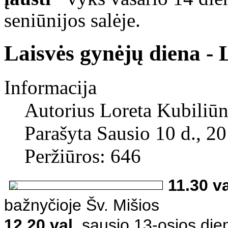
seniūnijos salėje
.
Laisvės gynėjų diena - 
Informacija
Autorius
Loreta Kubiliūn
Parašyta Sausio 10 d., 2
Peržiūros: 646
11.30 va
bažnyčioje Šv. Mišios
12.20 val.
sausio 13-osios dien