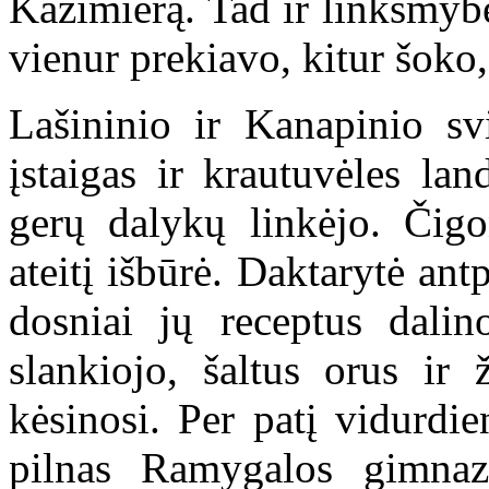
Kazimierą. Tad ir linksmyb
vienur prekiavo, kitur šoko,
Lašininio ir Kanapinio sv
įstaigas ir krautuvėles lan
gerų dalykų linkėjo. Čigo
ateitį išbūrė. Daktarytė ant
dosniai jų receptus dalin
slankiojo, šaltus orus ir
kėsinosi. Per patį vidurdi
pilnas Ramygalos gimnaz