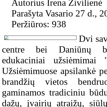
Autorius
Irena Živilienė
Parašyta Vasario 27 d., 2
Peržiūros: 938
Dvi sav
centre bei Daniūnų b
edukaciniai užsiėmimai 
Užsiėmimuose apsilankė pe
brandžių vietos bendr
gaminamos tradiciniu būdu i
dažų, įvairių atraižų, siūl