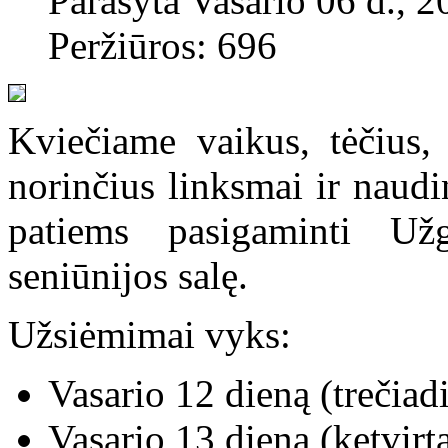
Parašyta Vasario 06 d., 2
Peržiūros: 696
Kviečiame vaikus, tėčius,
norinčius linksmai ir naudin
patiems pasigaminti U
seniūnijos salę.
Užsiėmimai vyks:
Vasario 12 dieną (trečiad
Vasario
13 dieną (ketvirt