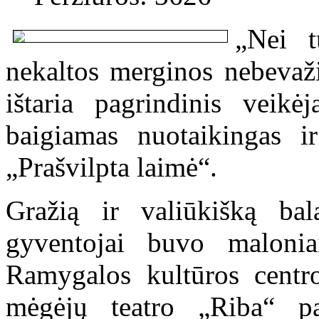
„Nei t
nekaltos merginos nebevaž
ištaria pagrindinis veikė
baigiamas nuotaikingas ir
„Prašvilpta laimė“.
Gražią ir valiūkišką bal
gyventojai buvo malonia
Ramygalos kultūros cent
mėgėjų teatro „Riba“ pa