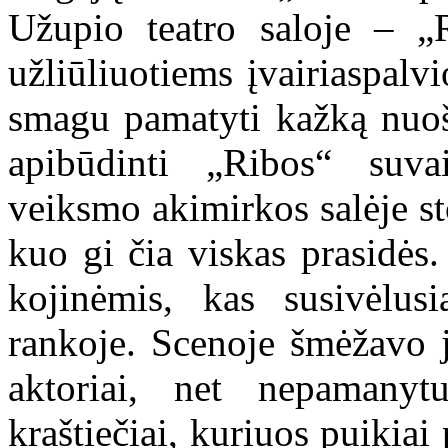
Užupio teatro saloje – „R
užliūliuotiems įvairiaspal
smagu pamatyti kažką nuoši
apibūdinti „Ribos“ suva
veiksmo akimirkos salėje st
kuo gi čia viskas prasidės.
kojinėmis, kas susivėlus
rankoje. Scenoje šmėžavo j
aktoriai, net nepamany
kraštiečiai, kuriuos puikiai