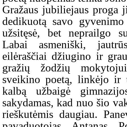
Gražaus jubiliejaus proga j
dedikuotą savo gyvenimo 
užsitęsė, bet neprailgo su
Labai asmeniški, jautrūs
eilėraščiai džiugino ir gr
gražių žodžių mokytojui
sveikino poetą, linkėjo ir 
kalbą užbaigė gimnazijo
sakydamas, kad nuo šio va
rieškutėmis daugiau. Pane
pavaduotojas Antanas P