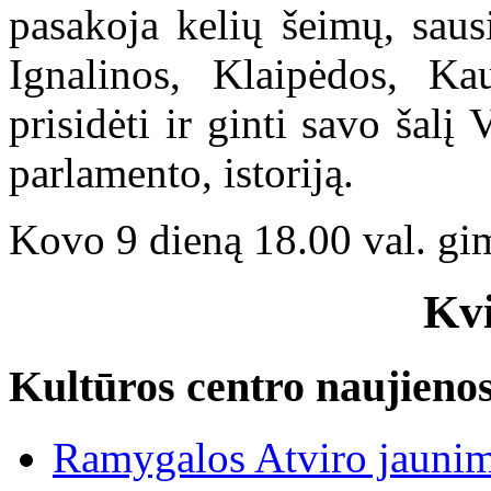
pasakoja kelių šeimų, saus
Ignalinos, Klaipėdos, K
prisidėti ir ginti savo šalį 
parlamento, istoriją.
Kovo 9 dieną 18.00 val. gim
Kv
Kultūros centro naujieno
Ramygalos Atviro jaunim