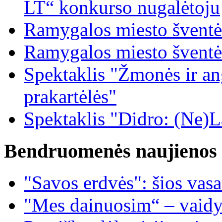
LT“ konkurso nugalėtoju
Ramygalos miesto šventė
Ramygalos miesto šventė
Spektaklis "Žmonės ir ang
prakartėlės"
Spektaklis "Didro: (Ne)La
Bendruomenės naujienos
"Savos erdvės": šios vas
"Mes dainuosim“ – vaidy