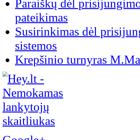
Paraiškų dėl prisijungim
pateikimas
Susirinkimas dėl prisiju
sistemos
Krepšinio turnyras M.Mar
Google+