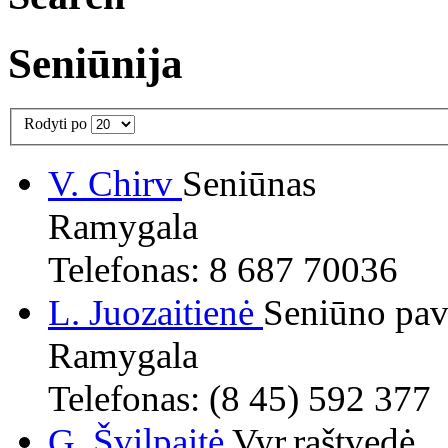
Seniūnija
Rodyti po
V. Chirv
Seniūnas
Ramygala
Telefonas: 8 687 70036
L. Juozaitienė
Seniūno pav
Ramygala
Telefonas: (8 45) 592 377
G. Švilpaitė
Vyr.raštvedė