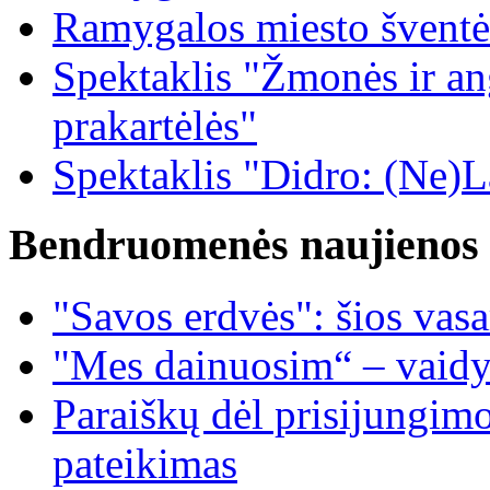
Ramygalos miesto šventė
Spektaklis "Žmonės ir ang
prakartėlės"
Spektaklis "Didro: (Ne)La
Bendruomenės naujienos
"Savos erdvės": šios vas
"Mes dainuosim“ – vaidy
Paraiškų dėl prisijungim
pateikimas