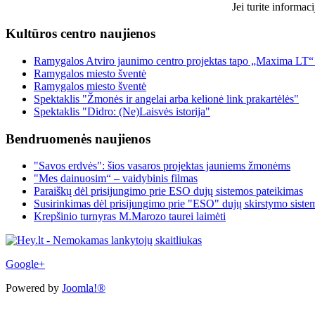
Jei turite informac
Kultūros centro naujienos
Ramygalos Atviro jaunimo centro projektas tapo „Maxima LT“
Ramygalos miesto šventė
Ramygalos miesto šventė
Spektaklis "Žmonės ir angelai arba kelionė link prakartėlės"
Spektaklis "Didro: (Ne)Laisvės istorija"
Bendruomenės naujienos
"Savos erdvės": šios vasaros projektas jauniems žmonėms
"Mes dainuosim“ – vaidybinis filmas
Paraiškų dėl prisijungimo prie ESO dujų sistemos pateikimas
Susirinkimas dėl prisijungimo prie "ESO" dujų skirstymo siste
Krepšinio turnyras M.Marozo taurei laimėti
Google+
Powered by
Joomla!®