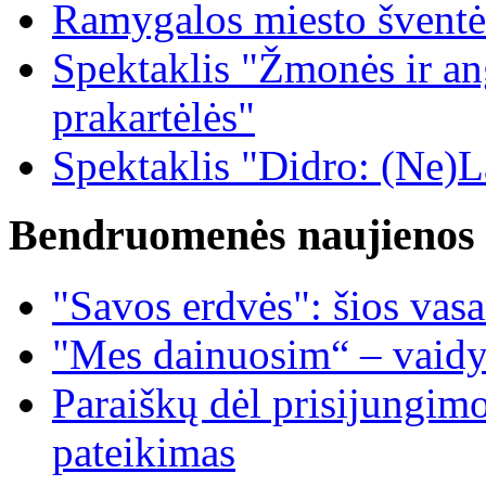
Ramygalos miesto šventė
Spektaklis "Žmonės ir ang
prakartėlės"
Spektaklis "Didro: (Ne)La
Bendruomenės naujienos
"Savos erdvės": šios vas
"Mes dainuosim“ – vaidy
Paraiškų dėl prisijungim
pateikimas