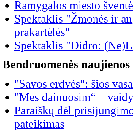
Ramygalos miesto šventė
Spektaklis "Žmonės ir ang
prakartėlės"
Spektaklis "Didro: (Ne)La
Bendruomenės naujienos
"Savos erdvės": šios vas
"Mes dainuosim“ – vaidy
Paraiškų dėl prisijungim
pateikimas