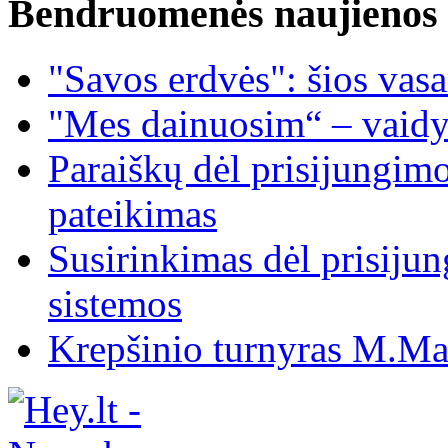
Bendruomenės naujienos
"Savos erdvės": šios vas
"Mes dainuosim“ – vaidy
Paraiškų dėl prisijungim
pateikimas
Susirinkimas dėl prisiju
sistemos
Krepšinio turnyras M.Mar