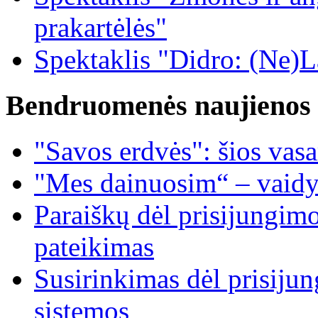
prakartėlės"
Spektaklis "Didro: (Ne)La
Bendruomenės naujienos
"Savos erdvės": šios vas
"Mes dainuosim“ – vaidy
Paraiškų dėl prisijungim
pateikimas
Susirinkimas dėl prisiju
sistemos