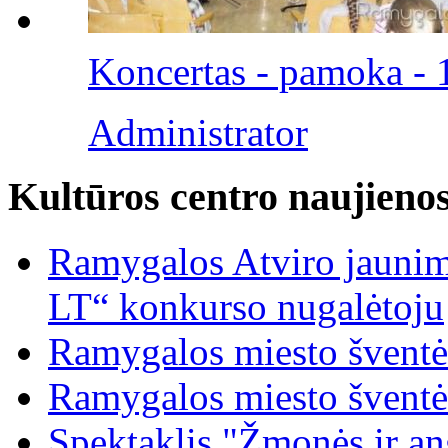
Koncertas - pamoka - 
Administrator
Kultūros centro naujieno
Ramygalos Atviro jaunim
LT“ konkurso nugalėtoju
Ramygalos miesto šventė
Ramygalos miesto šventė
Spektaklis "Žmonės ir ang