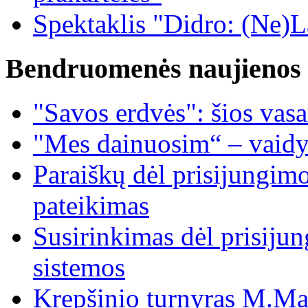
Spektaklis "Didro: (Ne)La
Bendruomenės naujienos
"Savos erdvės": šios vas
"Mes dainuosim“ – vaidy
Paraiškų dėl prisijungim
pateikimas
Susirinkimas dėl prisiju
sistemos
Krepšinio turnyras M.Mar