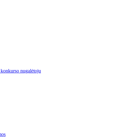
 konkurso nugalėtoju
mos