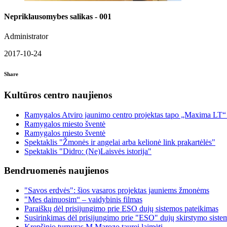
Nepriklausomybes salikas - 001
Administrator
2017-10-24
Share
Kultūros centro naujienos
Ramygalos Atviro jaunimo centro projektas tapo „Maxima LT“
Ramygalos miesto šventė
Ramygalos miesto šventė
Spektaklis "Žmonės ir angelai arba kelionė link prakartėlės"
Spektaklis "Didro: (Ne)Laisvės istorija"
Bendruomenės naujienos
"Savos erdvės": šios vasaros projektas jauniems žmonėms
"Mes dainuosim“ – vaidybinis filmas
Paraiškų dėl prisijungimo prie ESO dujų sistemos pateikimas
Susirinkimas dėl prisijungimo prie "ESO" dujų skirstymo siste
Krepšinio turnyras M.Marozo taurei laimėti