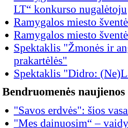
LT“ konkurso nugalėtoju
Ramygalos miesto šventė
Ramygalos miesto šventė
Spektaklis "Žmonės ir ang
prakartėlės"
Spektaklis "Didro: (Ne)La
Bendruomenės naujienos
"Savos erdvės": šios vas
"Mes dainuosim“ – vaidy