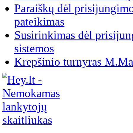
Paraiškų dėl prisijungim
pateikimas
Susirinkimas dėl prisiju
sistemos
Krepšinio turnyras M.Mar