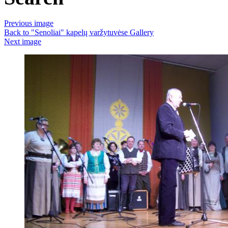
Previous image
Back to "Senoliai" kapelų varžytuvėse Gallery
Next image