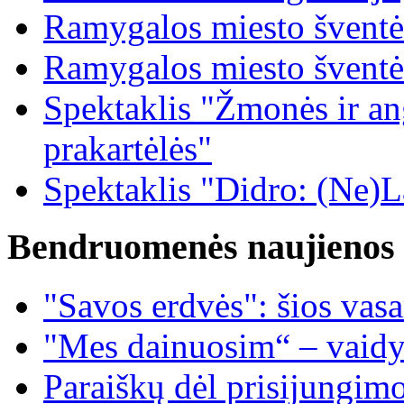
Ramygalos miesto šventė
Ramygalos miesto šventė
Spektaklis "Žmonės ir ang
prakartėlės"
Spektaklis "Didro: (Ne)La
Bendruomenės naujienos
"Savos erdvės": šios vas
"Mes dainuosim“ – vaidy
Paraiškų dėl prisijungim