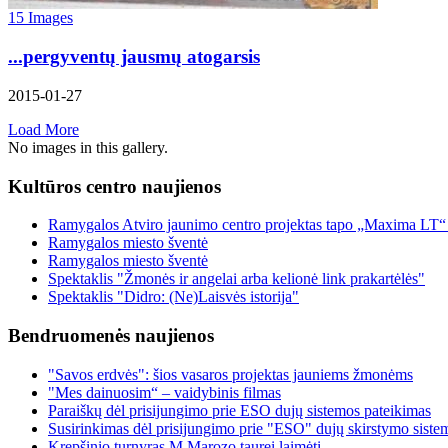
15 Images
...pergyventų jausmų atogarsis
2015-01-27
Load
More
No images in this gallery.
Kultūros centro naujienos
Ramygalos Atviro jaunimo centro projektas tapo „Maxima LT“
Ramygalos miesto šventė
Ramygalos miesto šventė
Spektaklis "Žmonės ir angelai arba kelionė link prakartėlės"
Spektaklis "Didro: (Ne)Laisvės istorija"
Bendruomenės naujienos
"Savos erdvės": šios vasaros projektas jauniems žmonėms
"Mes dainuosim“ – vaidybinis filmas
Paraiškų dėl prisijungimo prie ESO dujų sistemos pateikimas
Susirinkimas dėl prisijungimo prie "ESO" dujų skirstymo siste
Krepšinio turnyras M.Marozo taurei laimėti