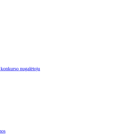
 konkurso nugalėtoju
mos