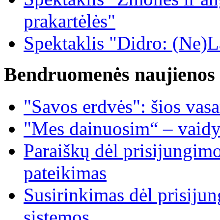
prakartėlės"
Spektaklis "Didro: (Ne)La
Bendruomenės naujienos
"Savos erdvės": šios vas
"Mes dainuosim“ – vaidy
Paraiškų dėl prisijungim
pateikimas
Susirinkimas dėl prisiju
sistemos