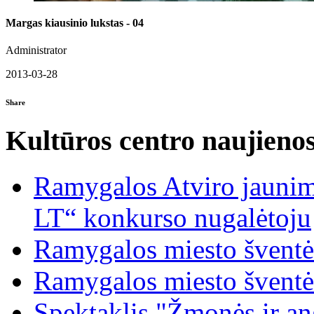
Margas kiausinio lukstas - 04
Administrator
2013-03-28
Share
Kultūros centro naujieno
Ramygalos Atviro jaunim
LT“ konkurso nugalėtoju
Ramygalos miesto šventė
Ramygalos miesto šventė
Spektaklis "Žmonės ir ang