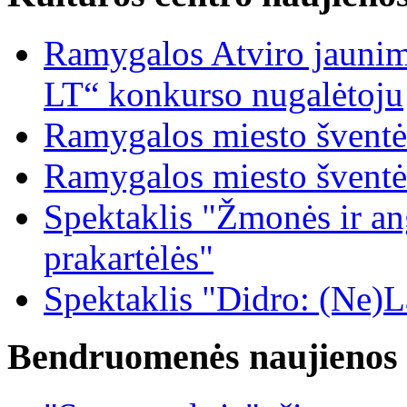
Ramygalos Atviro jaunim
LT“ konkurso nugalėtoju
Ramygalos miesto šventė
Ramygalos miesto šventė
Spektaklis "Žmonės ir ang
prakartėlės"
Spektaklis "Didro: (Ne)La
Bendruomenės naujienos