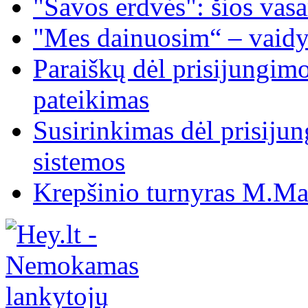
"Savos erdvės": šios vas
"Mes dainuosim“ – vaidy
Paraiškų dėl prisijungim
pateikimas
Susirinkimas dėl prisiju
sistemos
Krepšinio turnyras M.Mar