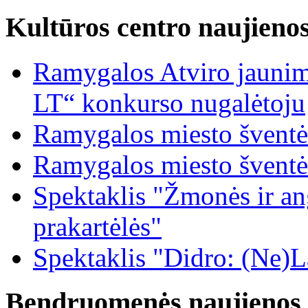
Kultūros centro naujieno
Ramygalos Atviro jaunim
LT“ konkurso nugalėtoju
Ramygalos miesto šventė
Ramygalos miesto šventė
Spektaklis "Žmonės ir ang
prakartėlės"
Spektaklis "Didro: (Ne)La
Bendruomenės naujienos