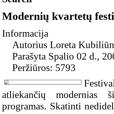
Modernių kvartetų festi
Informacija
Autorius
Loreta Kubiliūn
Parašyta Spalio 02 d., 2
Peržiūros: 5793
Festiv
atliekančių modernias š
programas. Skatinti nedide