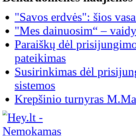
"Savos erdvės": šios vas
"Mes dainuosim“ – vaidy
Paraiškų dėl prisijungim
pateikimas
Susirinkimas dėl prisiju
sistemos
Krepšinio turnyras M.Mar